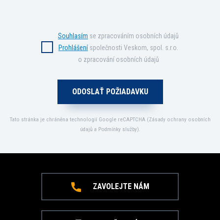
Souhlasím
se zpracováním osobních údajů
Prohlášení
společnosti Veskom, spol. s.r.o.
o zpracování osobních údajů
Tato stránka je chráněna technologií Google reCAPTCHA (
Zásady ochrany osobních
údajů
a
Podmínky služby
).
ZAVOLEJTE NÁM