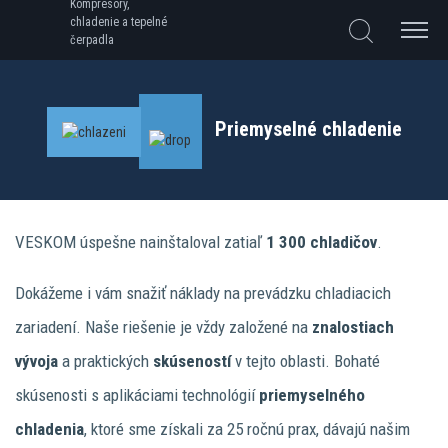
Kompresory,
chladenie a tepelné
čerpadla
Priemyselné chladenie
VESKOM úspešne nainštaloval zatiaľ
1 300 chladičov
.
Dokážeme i vám snažiť náklady na prevádzku chladiacich
zariadení. Naše riešenie je vždy založené na
znalostiach
vývoja
a praktických
skúseností
v tejto oblasti. Bohaté
skúsenosti s aplikáciami technológií
priemyselného
chladenia
, ktoré sme získali za 25 ročnú prax, dávajú našim