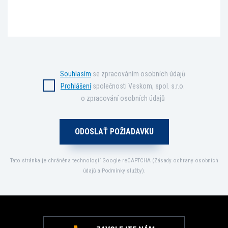
Souhlasím
se zpracováním osobních údajů
Prohlášení
společnosti Veskom, spol. s.r.o.
o zpracování osobních údajů
Tato stránka je chráněna technologií Google reCAPTCHA (
Zásady ochrany osobních
údajů
a
Podmínky služby
).