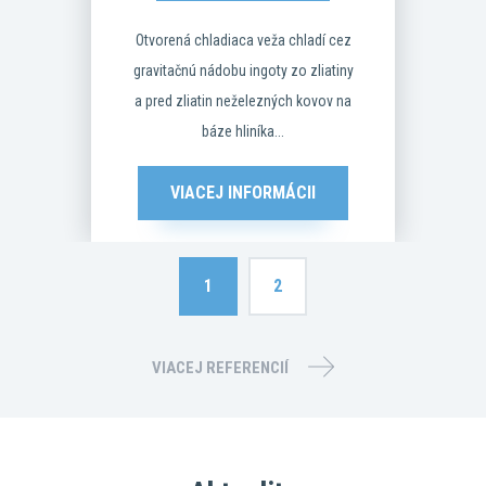
Otvorená chladiaca veža chladí cez
gravitačnú nádobu ingoty zo zliatiny
a pred zliatin neželezných kovov na
báze hliníka...
VIACEJ INFORMÁCII
1
2
VIACEJ REFERENCIÍ