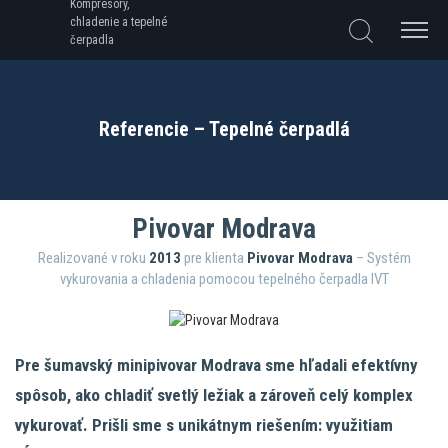
Kompresory,
chladenie a tepelné
čerpadla
Referencie – Tepelné čerpadlá
Pivovar Modrava
Realizované v roku
2013
pre klienta
Pivovar Modrava
– Systém
vykurovania a chladenia pomocou tepelného čerpadla IVT
Pre šumavský minipivovar Modrava sme hľadali efektívny
spôsob, ako chladiť svetlý ležiak a zároveň celý komplex
vykurovať. Prišli sme s unikátnym riešením: využitiam