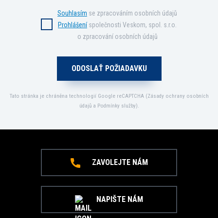
Souhlasím
se zpracováním osobních údajů
Prohlášení
společnosti Veskom, spol. s.r.o.
o zpracování osobních údajů
Tato stránka je chráněna technologií Google reCAPTCHA (
Zásady ochrany osobních
údajů
a
Podmínky služby
).
ZAVOLEJTE NÁM
NAPIŠTE NÁM