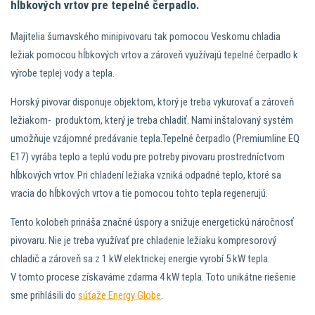
hĺbkových vrtov pre tepelné čerpadlo.
Majitelia šumavského minipivovaru tak pomocou Veskomu chladia
ležiak pomocou hĺbkových vrtov a zároveň využívajú tepelné čerpadlo k
výrobe teplej vody a tepla.
Horský pivovar disponuje objektom, ktorý je treba vykurovať a zároveň
ležiakom- produktom, který je treba chladiť. Nami inštalovaný systém
umožňuje vzájomné predávanie tepla.Tepelné čerpadlo (Premiumline EQ
E17) vyrába teplo a teplú vodu pre potreby pivovaru prostredníctvom
hĺbkových vrtov. Pri chladení ležiaka vzniká odpadné teplo, ktoré sa
vracia do hĺbkových vrtov a tie pomocou tohto tepla regenerujú.
Tento kolobeh prináša značné úspory a snižuje energetickú náročnosť
pivovaru. Nie je treba využívať pre chladenie ležiaku kompresorový
chladič a zároveň sa z 1 kW elektrickej energie vyrobí 5 kW tepla.
V tomto procese získaváme zdarma 4 kW tepla. Toto unikátne riešenie
sme prihlásili do
súťaže Energy Globe
.