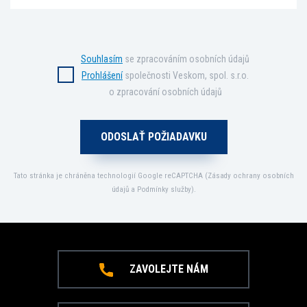
Souhlasím
se zpracováním osobních údajů
Prohlášení
společnosti Veskom, spol. s.r.o.
o zpracování osobních údajů
Tato stránka je chráněna technologií Google reCAPTCHA (
Zásady ochrany osobních
údajů
a
Podmínky služby
).
ZAVOLEJTE NÁM