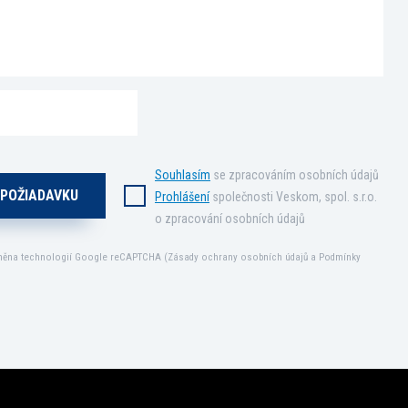
Souhlasím
se zpracováním osobních údajů
Prohlášení
společnosti Veskom, spol. s.r.o.
o zpracování osobních údajů
áněna technologií Google reCAPTCHA (
Zásady ochrany osobních údajů
a
Podmínky