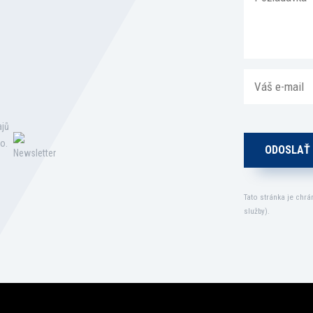
ajů
o.
Tato stránka je chr
služby
).