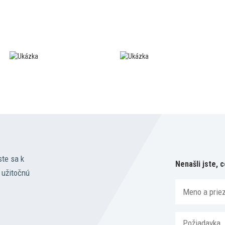
ste sa k
Nenašli jste, c
 užitočnú