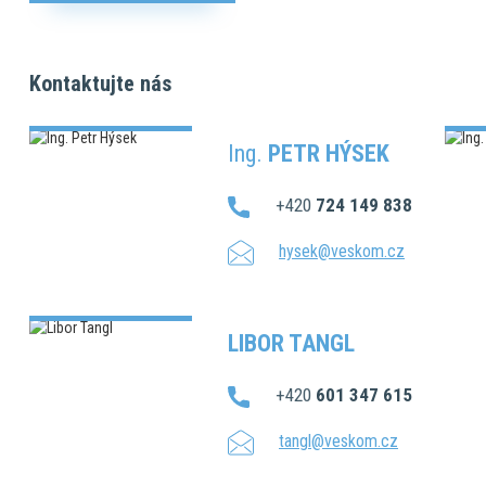
Kontaktujte nás
Ing.
PETR HÝSEK
+420
724 149 838
hysek@veskom.cz
LIBOR TANGL
+420
601 347 615
tangl@veskom.cz