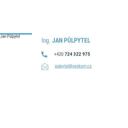
Ing.
JAN PŮLPYTEL
+420
724 322 975
pulpytel@veskom.cz