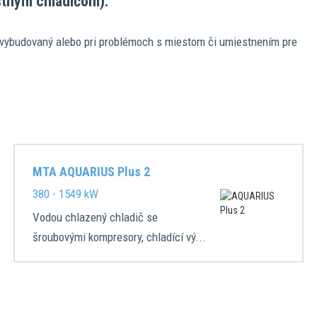
stným chladičom).
ž vybudovaný alebo pri problémoch s miestom či umiestnením pre
MTA AQUARIUS Plus 2
380 - 1549 kW
Vodou chlazený chladič se
šroubovými kompresory, chladící vý...