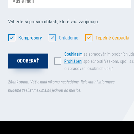
Vyberte si prosím oblasti, ktoré vás zaujímajú.
Kompresory
Chladenie
Tepelné čerpadlá
Souhlasím
se zpracováním osobních úd
Prohlášení
společnosti Veskom, spol. s.r.
o zpracování osobních údajů
Žádný spam. Váš e-mail nikomu nepředáme. Relevantní informace
budeme zasílat maximálně jednou do měsíce.