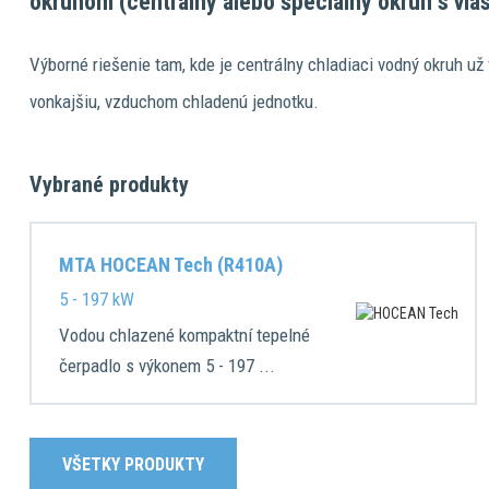
okruhom (centrálny alebo špeciálny okruh s vla
Výborné riešenie tam, kde je centrálny chladiaci vodný okruh u
vonkajšiu, vzduchom chladenú jednotku.
Vybrané produkty
MTA HOCEAN Tech (R410A)
5 - 197 kW
Vodou chlazené kompaktní tepelné
čerpadlo s výkonem 5 - 197 ...
VŠETKY PRODUKTY