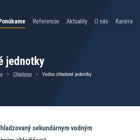
Ponúkame
Referencie
Aktuality
O nás
Kariéra
é jednotky
me
Chladenie
Vodou chladené jednotky
ochladzovaný sekundárnym vodným