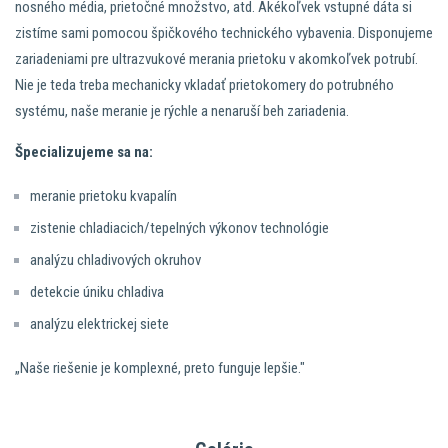
nosného média, prietočné množstvo, atd. Akékoľvek vstupné dáta si
zistíme sami pomocou špičkového technického vybavenia. Disponujeme
zariadeniami pre ultrazvukové merania prietoku v akomkoľvek potrubí.
Nie je teda treba mechanicky vkladať prietokomery do potrubného
systému, naše meranie je rýchle a nenaruší beh zariadenia.
Špecializujeme sa na:
meranie prietoku kvapalín
zistenie chladiacich/tepelných výkonov technológie
analýzu chladivových okruhov
detekcie úniku chladiva
analýzu elektrickej siete
„Naše riešenie je komplexné, preto funguje lepšie."