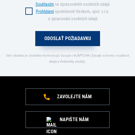
Souhlasím
se zpracováním osobních údajů
Prohlášení
společnosti Veskom, spol. s.r.o.
o zpracování osobních údajů
Tato stránka je chráněna technologií Google reCAPTCHA (
Zásady ochrany osobních
údajů
a
Podmínky služby
).
ZAVOLEJTE NÁM
NAPIŠTE NÁM