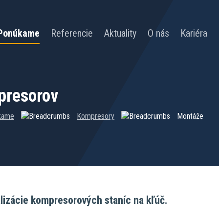
Ponúkame
Referencie
Aktuality
O nás
Kariéra
presorov
kame
Kompresory
Montáže
izácie kompresorových staníc na kľúč.