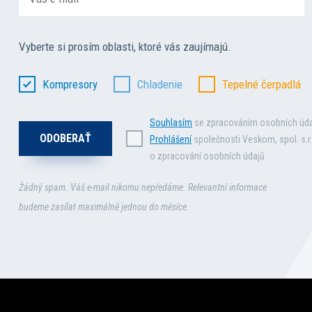
Vyberte si prosím oblasti, ktoré vás zaujímajú.
Kompresory
Chladenie
Tepelné čerpadlá
Souhlasím
se zpracováním osobních úd
Prohlášení
společnosti Veskom, spol. s.r.
o zpracování osobních údajů
Žádný spam. Váš e-mail nikomu nepředáme. Relevantní informace
budeme zasílat maximálně jednou do měsíce.