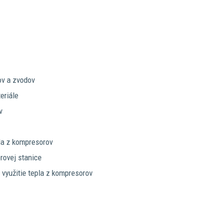
ov a zvodov
eriále
v
la z kompresorov
rovej stanice
využitie tepla z kompresorov