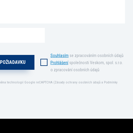
Souhlasím
se zpracováním osobních údajů
Prohlášení
společnosti Veskom, spol. s.r.o.
o zpracování osobních údajů
áněna technologií Google reCAPTCHA (
Zásady ochrany osobních údajů
a
Podmínky