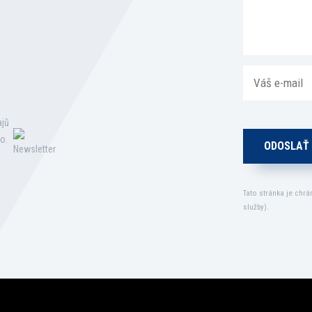
ajů
o.
Tato stránka je chr
služby
).