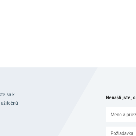
ste sa k
Nenašli jste, c
 užitočnú