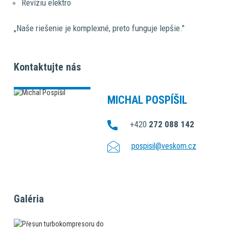
Revíziu elektro
„Naše riešenie je komplexné, preto funguje lepšie."
Kontaktujte nás
MICHAL POSPÍŠIL
+420
272 088 142
pospisil@veskom.cz
Galéria