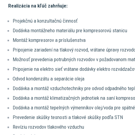
Realizácia na kľúč zahrňuje:
Projekčnú a konzultačnú činnosť
Dodávka montážneho materiálu pre kompresorovú stanicu
Montáž kompresorov a príslušenstva
Pripojenie zariadení na tlakový rozvod, vrátane úpravy rozvod
Možnosť prevedenia potrubných rozvodov v požadovanom mat
Pripojenie na elektro sieť vrátane dodávky elektro rozvádzačo
Odvod kondenzátu a separácie oleja
Dodávka a montáž vzduchotechniky pre odvod odpadného tep
Dodávka a montáž klimatizačných jednotiek na saní kompreso
Dodávka a montáž tepelných výmenníkov olej/voda pre spätné 
Prevedenie skúšky tesnosti a tlakové skúšky podľa STN
Revíziu rozvodov tlakového vzduchu